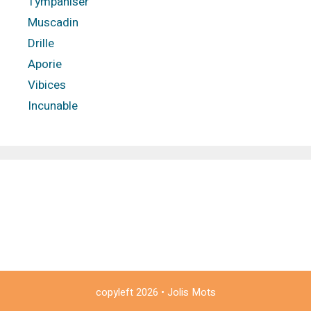
Tympaniser
Muscadin
Drille
Aporie
Vibices
Incunable
copyleft
2026
•
Jolis Mots