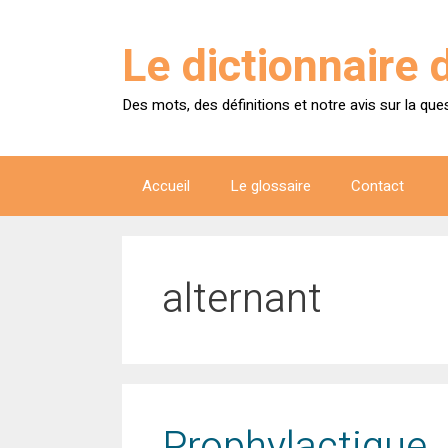
Aller
au
Le dictionnaire 
contenu
Des mots, des définitions et notre avis sur la que
Accueil
Le glossaire
Contact
alternant
Prophylactique