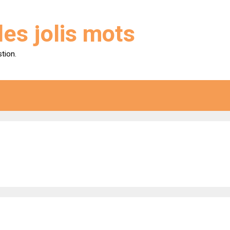
des jolis mots
stion.