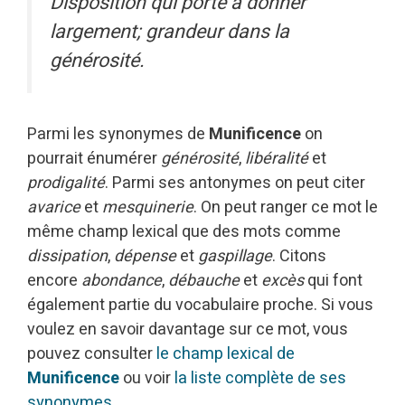
Disposition qui porte à donner
largement; grandeur dans la
générosité.
Parmi les synonymes de
Munificence
on
pourrait énumérer
générosité
,
libéralité
et
prodigalité
. Parmi ses antonymes on peut citer
avarice
et
mesquinerie
. On peut ranger ce mot le
même champ lexical que des mots comme
dissipation
,
dépense
et
gaspillage
. Citons
encore
abondance
,
débauche
et
excès
qui font
également partie du vocabulaire proche. Si vous
voulez en savoir davantage sur ce mot, vous
pouvez consulter
le champ lexical de
Munificence
ou voir
la liste complète de ses
synonymes
.