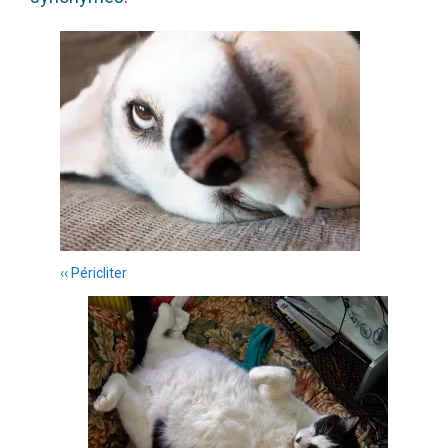
Navigation
des
articles
‹‹ Péricliter