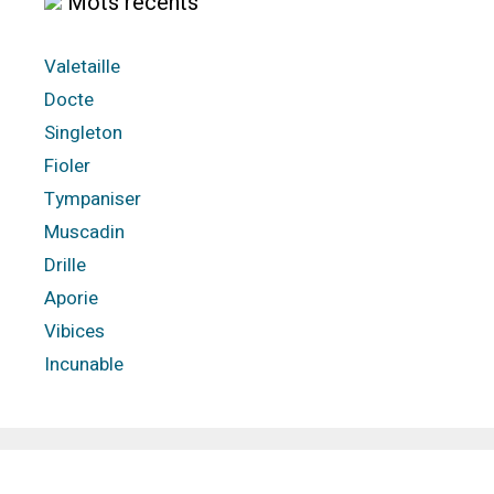
Mots récents
Valetaille
Docte
Singleton
Fioler
Tympaniser
Muscadin
Drille
Aporie
Vibices
Incunable