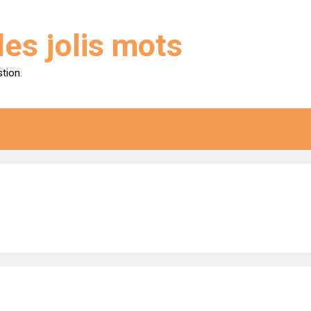
des jolis mots
stion.