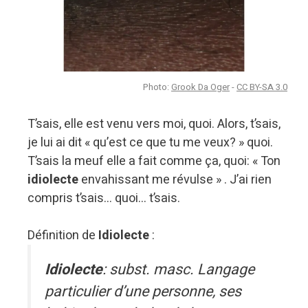
Photo:
Grook Da Oger
-
CC BY-SA 3.0
T’sais, elle est venu vers moi, quoi. Alors, t’sais,
je lui ai dit « qu’est ce que tu me veux? » quoi.
T’sais la meuf elle a fait comme ça, quoi: « Ton
idiolecte
envahissant me révulse » . J’ai rien
compris t’sais… quoi… t’sais.
Définition de
Idiolecte
:
Idiolecte
: subst. masc. Langage
particulier d’une personne, ses