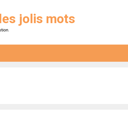
des jolis mots
stion.