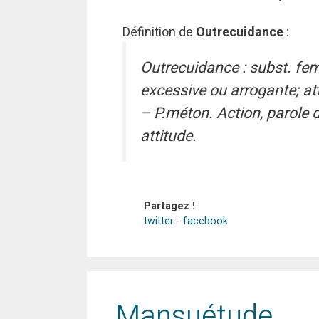
Définition de
Outrecuidance
:
Outrecuidance : subst. fe
excessive ou arrogante; atti
– P.méton. Action, parole d
attitude.
Partagez !
twitter
-
facebook
Mansuétude