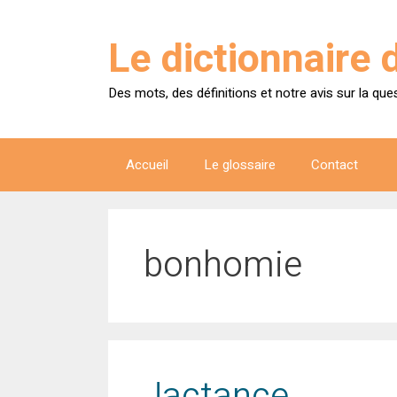
Aller
au
Le dictionnaire 
contenu
Des mots, des définitions et notre avis sur la que
Accueil
Le glossaire
Contact
bonhomie
Jactance