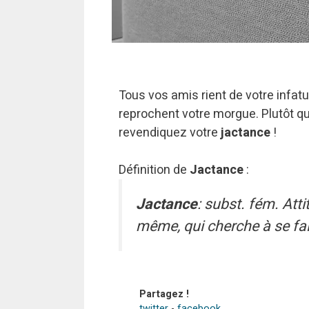
Tous vos amis rient de votre infat
reprochent votre morgue. Plutôt q
revendiquez votre
jactance
!
Définition de
Jactance
:
Jactance
: subst. fém. Att
même, qui cherche à se fair
Partagez !
twitter
-
facebook