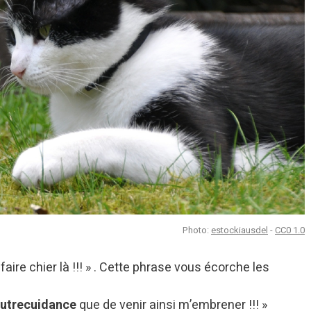
Photo:
estockiausdel
-
CC0 1.0
aire chier là !!! » . Cette phrase vous écorche les
utrecuidance
que de venir ainsi m’embrener !!! »