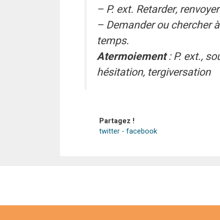
– P. ext. Retarder, renvoye
– Demander ou chercher à o
temps.
Atermoiement
: P. ext., s
hésitation, tergiversation
Partagez !
twitter
-
facebook