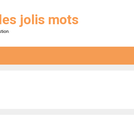
des jolis mots
stion.