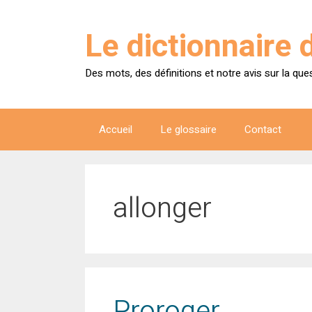
Aller
au
Le dictionnaire 
contenu
Des mots, des définitions et notre avis sur la que
Accueil
Le glossaire
Contact
allonger
Proroger