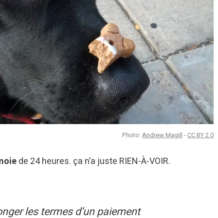
Photo:
Andrew Magill
-
CC BY 2.0
moie
de 24 heures. ça n’a juste RIEN-À-VOIR.
onger les termes d’un paiement