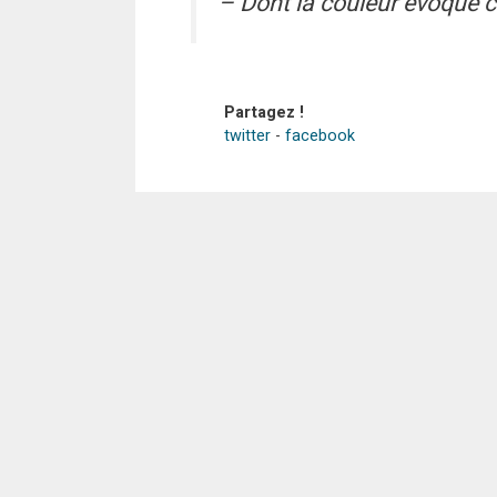
– Dont la couleur évoque ce
Partagez !
twitter
-
facebook