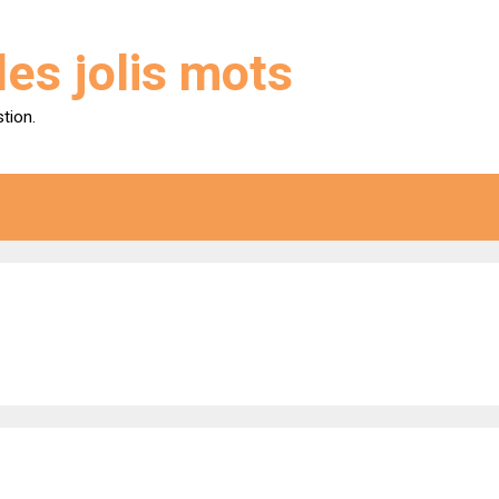
des jolis mots
stion.