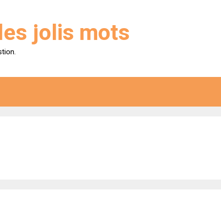
des jolis mots
stion.