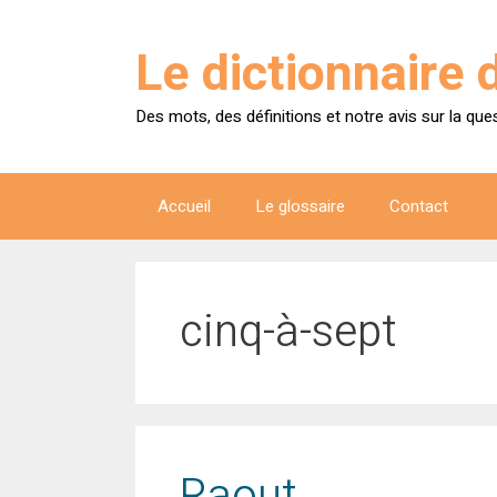
Aller
au
Le dictionnaire 
contenu
Des mots, des définitions et notre avis sur la que
Accueil
Le glossaire
Contact
cinq-à-sept
Raout