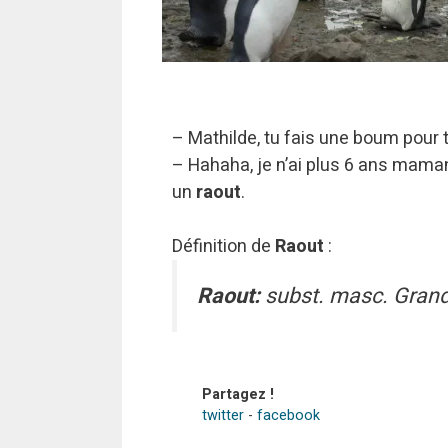
– Mathilde, tu fais une boum pour 
– Hahaha, je n’ai plus 6 ans maman.
un
raout
.
Définition de
Raout
:
Raout:
subst. masc. Grand
Partagez !
twitter
-
facebook