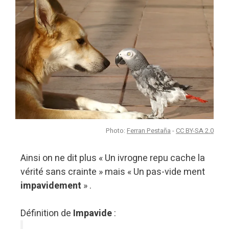
Photo:
Ferran Pestaña
-
CC BY-SA 2.0
Ainsi on ne dit plus « Un ivrogne repu cache la
vérité sans crainte » mais « Un pas-vide ment
impavidement
» .
Définition de
Impavide
: