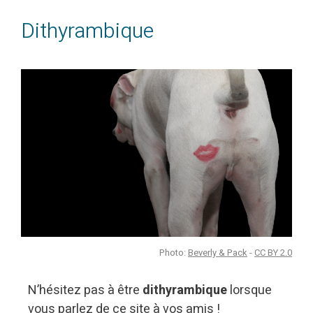
Dithyrambique
Photo:
Beverly & Pack
-
CC BY 2.0
N’hésitez pas à être
dithyrambique
lorsque
vous parlez de ce site à vos amis !