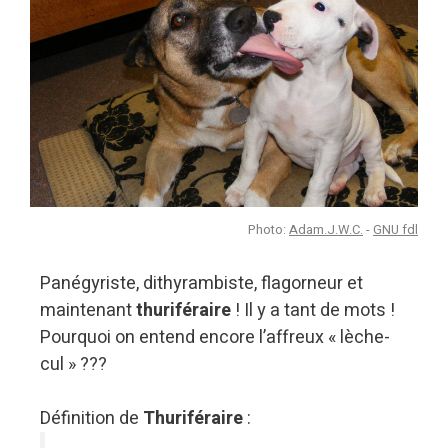
Photo:
Adam.J.W.C.
-
GNU fdl
Panégyriste, dithyrambiste, flagorneur et
maintenant
thuriféraire
! Il y a tant de mots !
Pourquoi on entend encore l’affreux « lèche-
cul » ???
Définition de
Thuriféraire
: