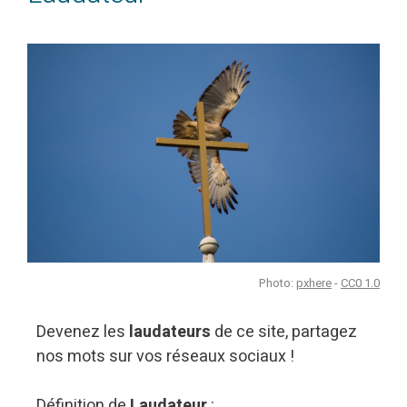
Photo:
pxhere
-
CC0 1.0
Devenez les
laudateurs
de ce site, partagez
nos mots sur vos réseaux sociaux !
Définition de
Laudateur
: