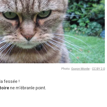
Photo:
Guyon Morée
-
CC BY 2.0
la fessée !
oire
ne m’ébranle point.