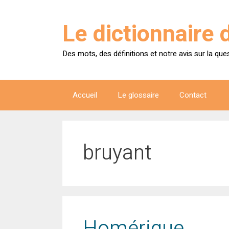
Aller
au
Le dictionnaire 
contenu
Des mots, des définitions et notre avis sur la que
Accueil
Le glossaire
Contact
bruyant
Homérique