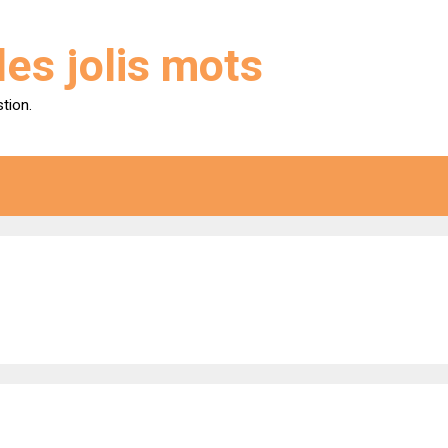
des jolis mots
stion.