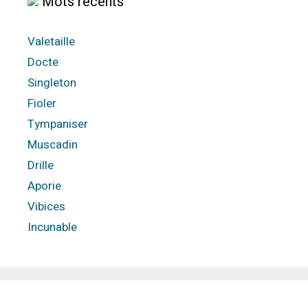
Mots récents
Valetaille
Docte
Singleton
Fioler
Tympaniser
Muscadin
Drille
Aporie
Vibices
Incunable