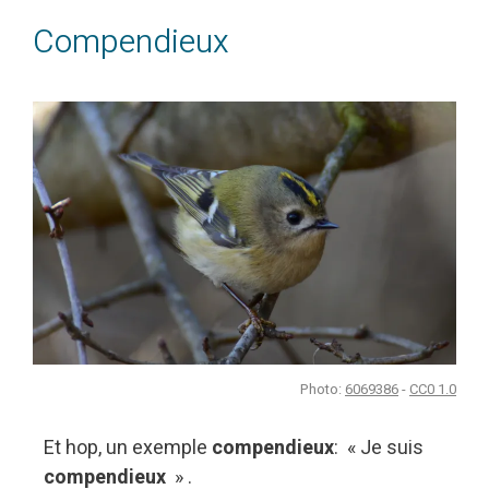
Compendieux
Photo:
6069386
-
CC0 1.0
Et hop, un exemple
compendieux
: « Je suis
compendieux
» .