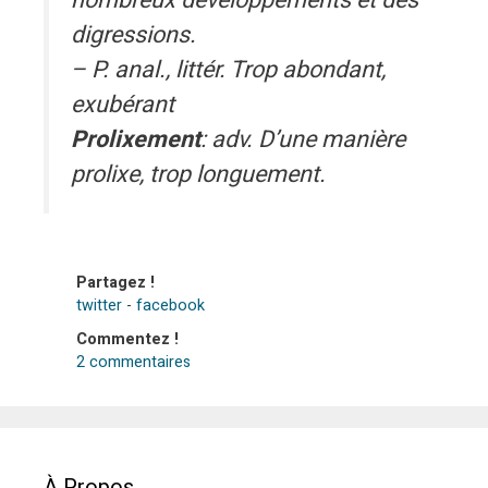
nombreux développements et des
digressions.
– P. anal., littér. Trop abondant,
exubérant
Prolixement
: adv. D’une manière
prolixe, trop longuement.
Partagez !
twitter
-
facebook
Commentez !
2 commentaires
À Propos.