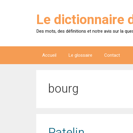
Aller
au
Le dictionnaire 
contenu
Des mots, des définitions et notre avis sur la que
Accueil
Le glossaire
Contact
bourg
Patelin