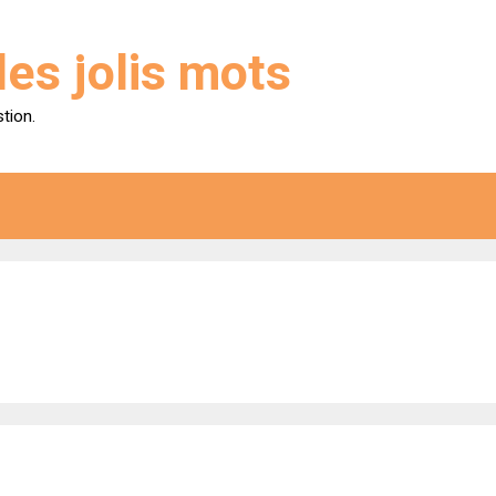
des jolis mots
stion.