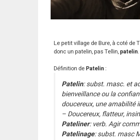
Le petit village de Bure, à coté de T
donc un patelin, pas Tellin,
patelin
.
Définition de
Patelin
:
Patelin
: subst. masc. et ad
bienveillance ou la confia
doucereux, une amabilité i
– Doucereux, flatteur, insi
Pateliner
: verb.
Agir comm
Patelinage
: subst. masc M