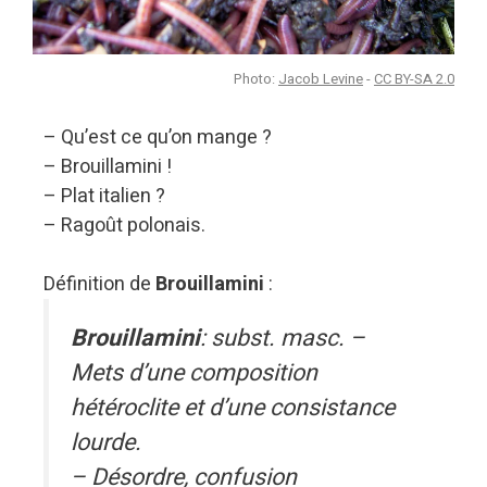
Photo:
Jacob Levine
-
CC BY-SA 2.0
– Qu’est ce qu’on mange ?
– Brouillamini !
– Plat italien ?
– Ragoût polonais.
Définition de
Brouillamini
:
Brouillamini
: subst. masc. –
Mets d’une composition
hétéroclite et d’une consistance
lourde.
– Désordre, confusion