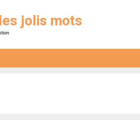
des jolis mots
stion.