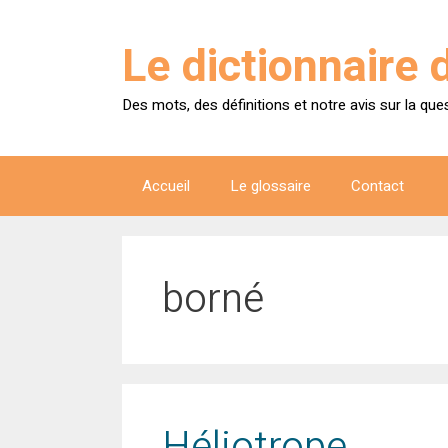
Aller
au
Le dictionnaire 
contenu
Des mots, des définitions et notre avis sur la que
Accueil
Le glossaire
Contact
borné
Héliotrope