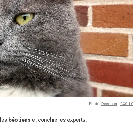
Photo:
Deedster
-
CC0 1.0
 les
béotiens
et conchie les experts.