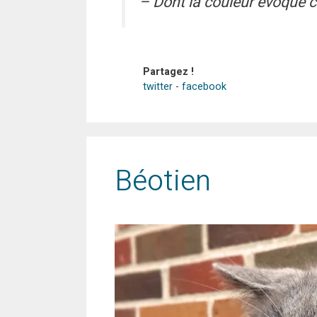
– Dont la couleur évoque ce
Partagez !
twitter
-
facebook
Béotien