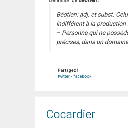
Définition de
Béotien
:
Béotien: adj. et subst. Celui
indifférent à la production l
– Personne qui ne possèd
précises, dans un domaine 
Partagez !
twitter
-
facebook
Cocardier