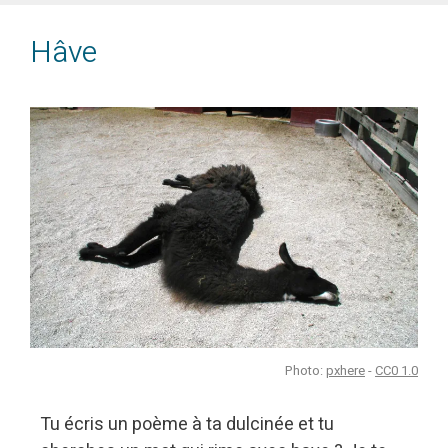
Hâve
Photo:
pxhere
-
CC0 1.0
Tu écris un poème à ta dulcinée et tu