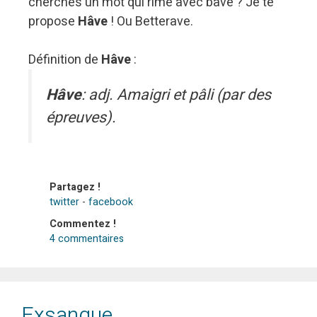
cherches un mot qui rime avec bave ? Je te
propose
Hâve
! Ou Betterave.
Définition de
Hâve
:
Hâve
: adj. Amaigri et pâli (par des
épreuves).
Partagez !
twitter
-
facebook
Commentez !
4 commentaires
Exsangue