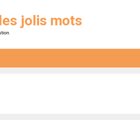
des jolis mots
stion.