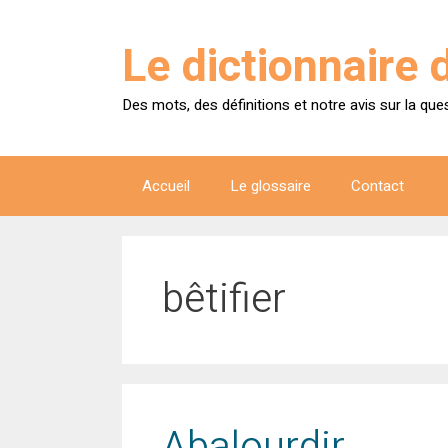
Aller
au
Le dictionnaire 
contenu
Des mots, des définitions et notre avis sur la que
Accueil
Le glossaire
Contact
bêtifier
Abalourdir