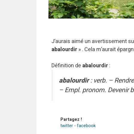
J’aurais aimé un avertissement sur 
abalourdir
» . Cela m’aurait éparg
Définition de
abalourdir
:
abalourdir
: verb. – Rendre
–
Empl. pronom.
Devenir b
Partagez !
twitter
-
facebook