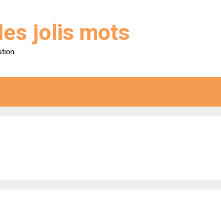
des jolis mots
stion.