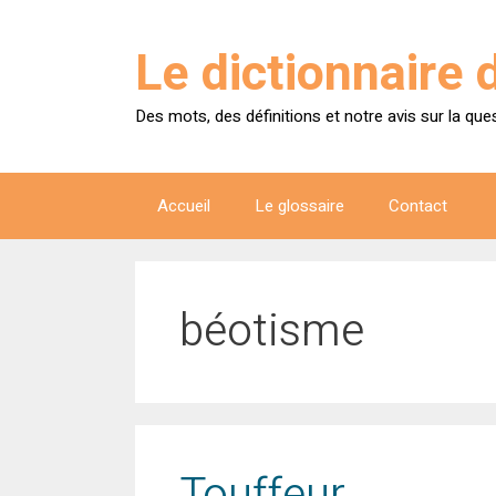
Aller
au
Le dictionnaire 
contenu
Des mots, des définitions et notre avis sur la que
Accueil
Le glossaire
Contact
béotisme
Touffeur