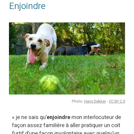
Enjoindre
Photo:
Hans Dekker
-
CC BY 2.0
« je ne sais qu’
enjoindre
mon interlocuteur de
façon assez familière à aller pratiquer un coït
furtif d’une façon involontaire avec quelqu’un