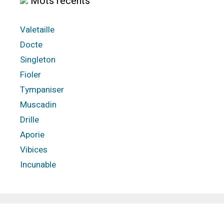
Mots récents
Valetaille
Docte
Singleton
Fioler
Tympaniser
Muscadin
Drille
Aporie
Vibices
Incunable