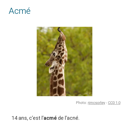
Acmé
Photo:
rjmcsorley
-
CC0 1.0
14 ans, c’est l’
acmé
de l’acné.