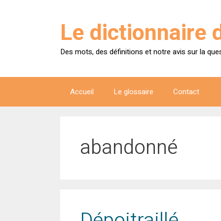
Aller
au
Le dictionnaire 
contenu
Des mots, des définitions et notre avis sur la que
Accueil
Le glossaire
Contact
abandonné
Dépoitraillé