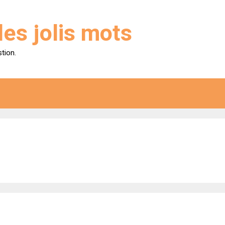
des jolis mots
stion.